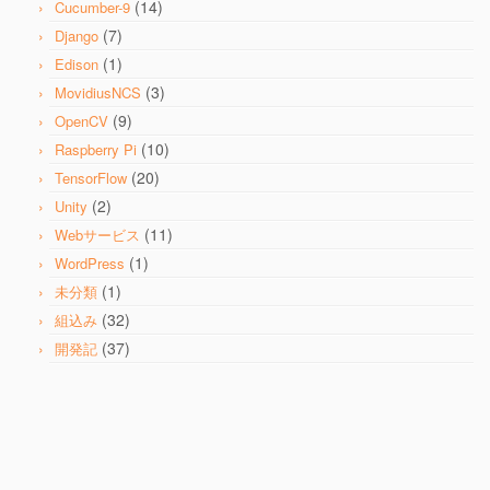
(14)
Cucumber-9
(7)
Django
(1)
Edison
(3)
MovidiusNCS
(9)
OpenCV
(10)
Raspberry Pi
(20)
TensorFlow
(2)
Unity
(11)
Webサービス
(1)
WordPress
(1)
未分類
(32)
組込み
(37)
開発記