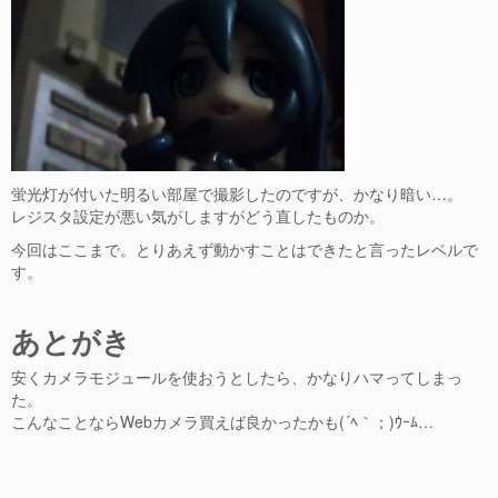
蛍光灯が付いた明るい部屋で撮影したのですが、かなり暗い…。
レジスタ設定が悪い気がしますがどう直したものか。
今回はここまで。とりあえず動かすことはできたと言ったレベルで
す。
あとがき
安くカメラモジュールを使おうとしたら、かなりハマってしまっ
た。
こんなことならWebカメラ買えば良かったかも(´ﾍ｀；)ｳｰﾑ…