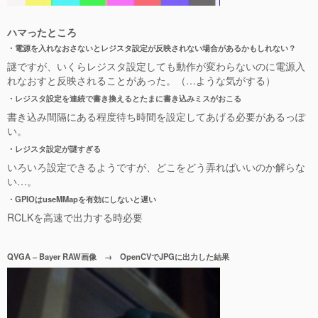
ハマったところ
・電源を入れなおさないとレジスタ設定が反映されない場合があるかもしれない？
謎ですが、いくらレジスタ設定しても動作が変わらないのに電源入
れなおすと反映されることがあった。（…ような気がする）
・レジスタ設定を連続で書き換えるとたまに書き込みミスがおこる
書き込み間隔にある程度待ち時間を設定してあげる必要があるっぽ
い。
・レジスタ設定が謎すぎる
いろいろ設定できるようですが、どこをどう弄ればいいのか解らな
い…。
・GPIOはuseMMapを有効にしないと遅い
RCLKを高速で出力する時必要
QVGA – Bayer RAW画像 → OpenCVでJPGに出力した結果