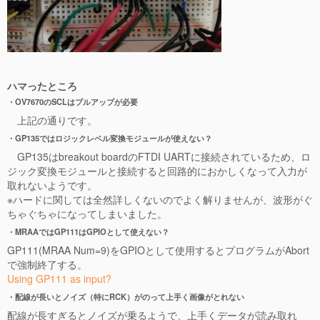
ハマったところ
・OV7670のSCLはプルアップが必要
上記の通りです。
・GP135ではロジックレベル変換モジュールが使えない？
GP135はbreakout boardのFTDI UARTに接続されているため、ロ
ジック変換モジュールと接続すると回路的におかしくなって入力が
取れないようです。
※ハードに関しては全然詳しくないのでよく解りませんが、波形がぐ
ちゃぐちゃになってしまいました。
・MRAAではGP111はGPIOとして使えない？
GP111(MRAA Num=9)をGPIOとして使用するとプログラムがAbort
で強制終了する。
Using GP111 as input?
・配線が長いとノイズ（特にRCK）がのって上手く画像がとれない
配線が長すぎるとノイズが乗るようで、上手くデータが読み取れ