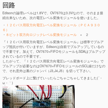
回路
Edisonの論理レベルは1.8Vで、OV7670は3.3Vなので、そのまま接
続出来ないため、次の電圧レベル変換モジュールを使いました。
・
Ｉ２Ｃバス用双方向電圧レベル変換モジュール（ＰＣＡ９３０
６）
・
８ビット双方向ロジックレベル変換モジュール
× ２
『Ｉ２Ｃバス用双方向電圧レベル変換モジュール』は標準でプルア
ップ抵抗が付いていますが、Edisonは自前でプルアップしているの
で不要です。加えて、OV7670+FIFOモジュールもSDAはプルアップ
されているので不要です。
したがって、『Ｉ２Ｃバス用双方向電圧レベル変換モジュール』で
プルアップが必要なのはOV7670+FIFOモジュールのSCL線だけなの
で、それ意外は裏のジャンパ（J3,J4,J5）を切って下さい。
ブレッドボード上に繋げていったらごちゃごちゃしてきました(´・
ω・｀)