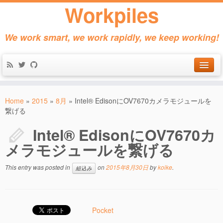
Workpiles
We work smart, we work rapidly, we keep working!
Home
Home
»
2015
»
8月
»
Intel® EdisonにOV7670カメラモジュールを
Products
繋げる
About
Intel® EdisonにOV7670カ
メラモジュールを繋げる
Contact
This entry was posted in
on
2015年8月30日
by
koike
.
組込み
Pocket