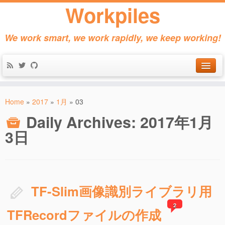
Workpiles
We work smart, we work rapidly, we keep working!
Home
Home
»
2017
»
1月
»
03
Products
Daily Archives:
2017年1月
About
3日
Contact
TF-Slim画像識別ライブラリ用
2
TFRecordファイルの作成