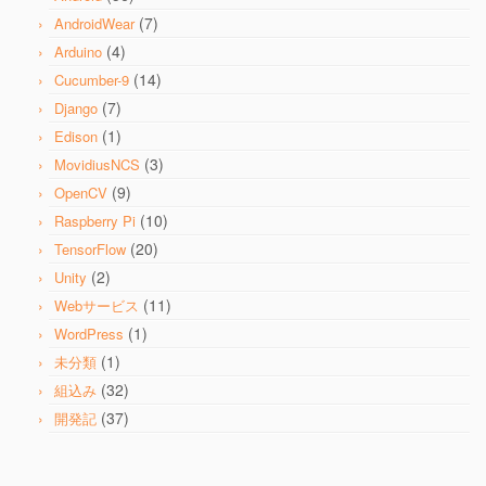
(7)
AndroidWear
(4)
Arduino
(14)
Cucumber-9
(7)
Django
(1)
Edison
(3)
MovidiusNCS
(9)
OpenCV
(10)
Raspberry Pi
(20)
TensorFlow
(2)
Unity
(11)
Webサービス
(1)
WordPress
(1)
未分類
(32)
組込み
(37)
開発記