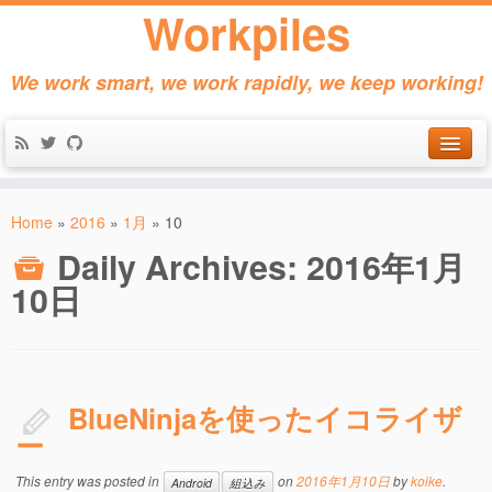
Workpiles
We work smart, we work rapidly, we keep working!
Home
Home
»
2016
»
1月
»
10
Products
Daily Archives:
2016年1月
About
10日
Contact
BlueNinjaを使ったイコライザ
ー
This entry was posted in
on
2016年1月10日
by
koike
.
Android
組込み