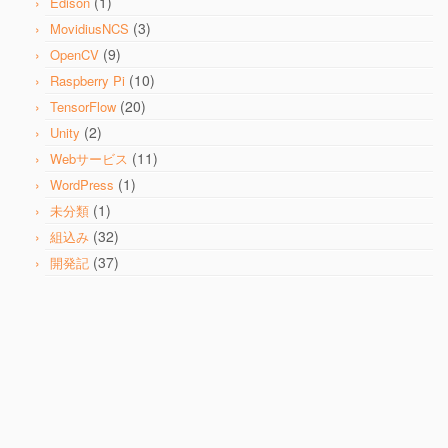
(1)
Edison
(3)
MovidiusNCS
(9)
OpenCV
(10)
Raspberry Pi
(20)
TensorFlow
(2)
Unity
(11)
Webサービス
(1)
WordPress
(1)
未分類
(32)
組込み
(37)
開発記