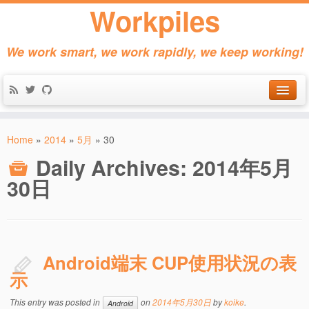
Workpiles
We work smart, we work rapidly, we keep working!
Home
Home
»
2014
»
5月
»
30
Products
Daily Archives:
2014年5月
About
30日
Contact
Android端末 CUP使用状況の表
示
This entry was posted in
on
2014年5月30日
by
koike
.
Android