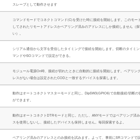
スレーブとして動作させます
コマンドモードでコネクトコマンド(C)を受けた時に接続を開始します。このモー
してされたリモートアドレスかペアリング済みのアドレスにしか接続しません（探
い）。
シリアル通信から文字を受信したタイミングで接続を開始します。切断のタイミン
マンドやSOコマンドで設定ができる。
モジュール電源On時、接続が切れたときに自動的に接続を開始します。ペアリン
レスがない場合は設定されたCODと一致するデバイスを探索します。
動作はオートコネクトマスターモードと同じ。DipSW3(GPIO6)で自動接続/切断
ができます。
動作はオートコネクトDTRモードと同じ。ただし、ANYモードではペアリング済
スを使用しないし、接続したデバイスも保持しません。毎回探索するよ。
ペアリング済みのアドレスとのみ接続を試みます。よって、事前にSRコマンドで