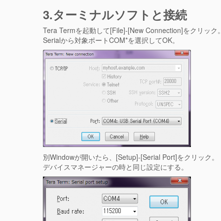
3.ターミナルソフトと接続
Tera Termを起動して[File]-[New Connection]をクリック
Serialから対象ポートCOM*を選択してOK。
別Windowが開いたら、[Setup]-[Serial Port]をクリック。
デバイスマネージャーの時と同じ設定にする。