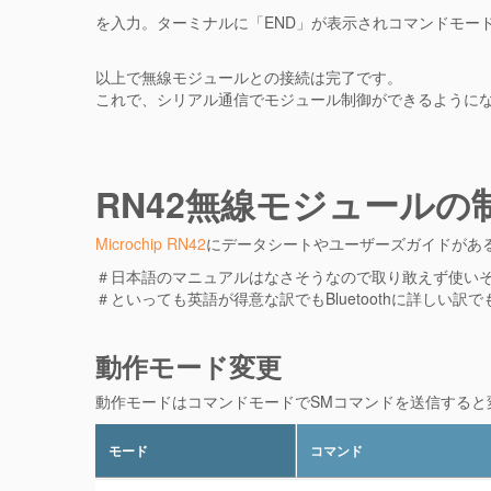
を入力。ターミナルに「END」が表示されコマンドモー
以上で無線モジュールとの接続は完了です。
これで、シリアル通信でモジュール制御ができるように
RN42無線モジュールの
Microchip RN42
にデータシートやユーザーズガイドがあ
＃日本語のマニュアルはなさそうなので取り敢えず使い
＃といっても英語が得意な訳でもBluetoothに詳しい
動作モード変更
動作モードはコマンドモードでSMコマンドを送信すると変
モード
コマンド