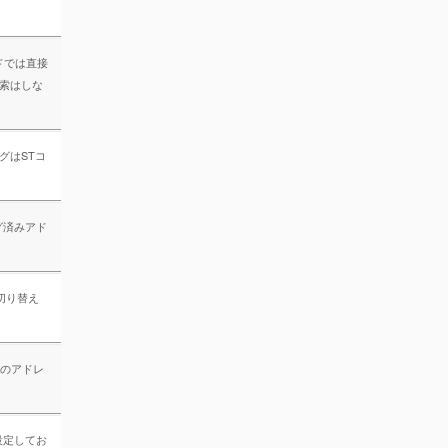
ドでは直接
索はしな
グはSTコ
グ済みアド
の切り替え
みのアドレ
設定してお