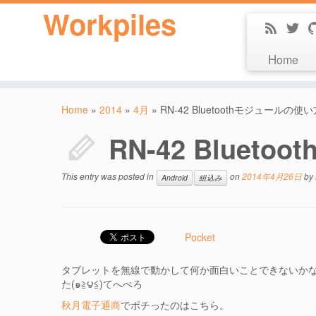
Workpiles
Home
Home
»
2014
»
4月
»
RN-42 Bluetoothモジュールの使い
RN-42 Blue
This entry was posted in
on
2014年4月26日
by
Android
組込み
Pocket
タブレットを無線で動かして何か面白いことできないか
た(๑≧౪≦)てへぺろ
秋月電子通商
でポチったのはこちら。