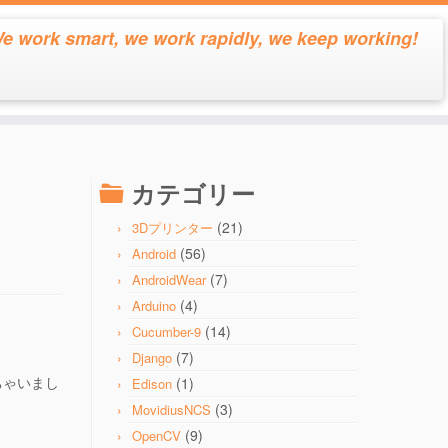
e work smart, we work rapidly, we keep working!
カテゴリー
(21)
3Dプリンター
(56)
Android
(7)
AndroidWear
(4)
Arduino
(14)
Cucumber-9
(7)
Django
ちゃいまし
(1)
Edison
(3)
MovidiusNCS
(9)
OpenCV