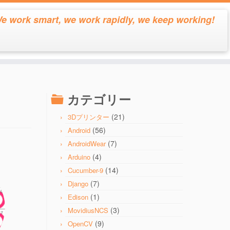
e work smart, we work rapidly, we keep working!
カテゴリー
(21)
3Dプリンター
(56)
Android
(7)
AndroidWear
(4)
Arduino
(14)
Cucumber-9
(7)
Django
(1)
Edison
(3)
MovidiusNCS
(9)
OpenCV