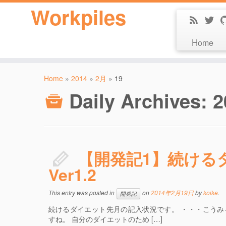
Workpiles
Home
Home
»
2014
»
2月
»
19
Daily Archives:
【開発記1】続ける
Ver1.2
This entry was posted in
on
2014年2月19日
by
koike
.
開発記
続けるダイエット先月の記入状況です。 ・・・こう
すね。 自分のダイエットのため […]