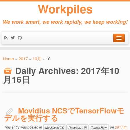
Workpiles
We work smart, we work rapidly, we keep working!
Home
Home
»
2017
»
10月
»
16
Products
Daily Archives:
2017年10
About
月16日
Contact
Movidius NCSでTensorFlowモ
デルを実行する
This entry was posted in
on
2017年
MovidiusNCS
Raspberry Pi
TensorFlow