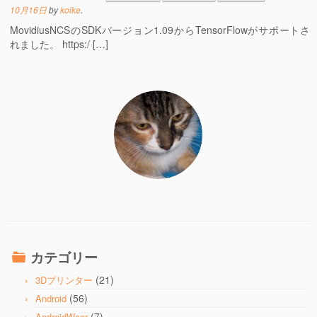
10月16日
by
koike
.
MovidiusNCSのSDKバージョン1.09からTensorFlowがサポートさ
れました。 https:/ […]
カテゴリー
(21)
3Dプリンター
(56)
Android
(7)
AndroidWear