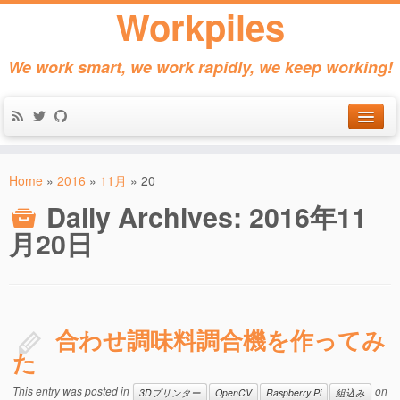
Workpiles
We work smart, we work rapidly, we keep working!
Home
Home
»
2016
»
11月
»
20
Products
Daily Archives:
2016年11
About
月20日
Contact
合わせ調味料調合機を作ってみ
た
This entry was posted in
on
3Dプリンター
OpenCV
Raspberry Pi
組込み