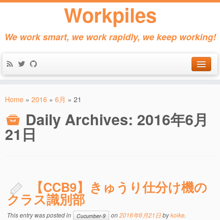
Workpiles
We work smart, we work rapidly, we keep working!
Home
Home
»
2016
»
6月
»
21
Products
Daily Archives:
2016年6月
About
21日
Contact
【CCB9】きゅうり仕分け機の
クラス識別部
This entry was posted in
on
2016年6月21日
by
koike
.
Cucumber-9