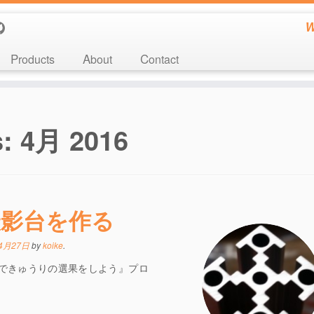
W
Products
About
Contact
s:
4月 2016
影台を作る
4月27日
by
koike
.
グできゅうりの選果をしよう』プロ