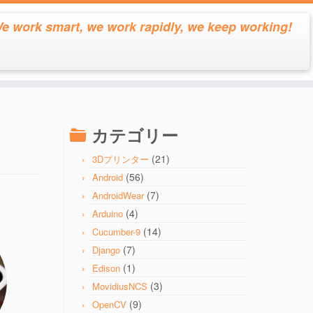
e work smart, we work rapidly, we keep working!
カテゴリー
(21)
3Dプリンター
(56)
Android
(7)
AndroidWear
(4)
Arduino
(14)
Cucumber-9
(7)
Django
(1)
Edison
(3)
MovidiusNCS
(9)
OpenCV