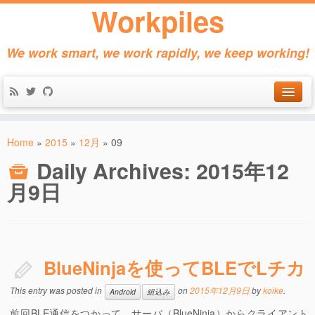
Workpiles
We work smart, we work rapidly, we keep working!
Home
Home
»
2015
»
12月
»
09
Products
Daily Archives:
2015年12
About
月9日
Contact
BlueNinjaを使ってBLEでLチカ
This entry was posted in
on
2015年12月9日
by
koike
.
Android
組込み
前回BLE通信をつかって、サーバ（BlueNinja）からクライアント