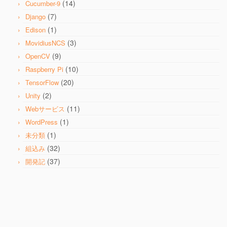
(14)
Cucumber-9
(7)
Django
(1)
Edison
(3)
MovidiusNCS
(9)
OpenCV
(10)
Raspberry Pi
(20)
TensorFlow
(2)
Unity
(11)
Webサービス
(1)
WordPress
(1)
未分類
(32)
組込み
(37)
開発記