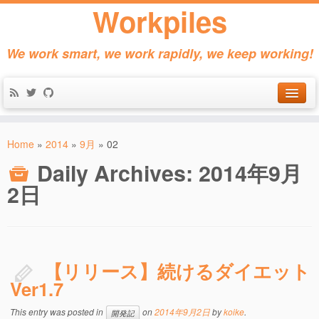
Workpiles
We work smart, we work rapidly, we keep working!
Home
Home
»
2014
»
9月
»
02
Products
Daily Archives:
2014年9月
About
2日
Contact
【リリース】続けるダイエット
Ver1.7
This entry was posted in
on
2014年9月2日
by
koike
.
開発記