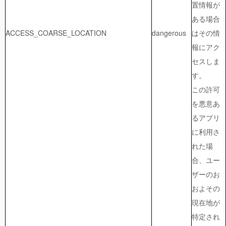
置情報が
ある場合
ACCESS_COARSE_LOCATION
dangerous
はその情
報にアク
セスしま
す。
この許可
を悪意あ
るアプリ
に利用さ
れた場
合、ユー
ザーのお
およその
現在地が
特定され