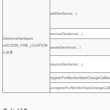
addGeofence(…)
removeGeofence(…)
GeofenceHardware
※ACCESS_FINE_LOCATION
pauseGeofance(…)
が必要
resumeGeofance(…)
registerForMonitorStateChangeCallb
unregisterForMonitorStateChangeCal