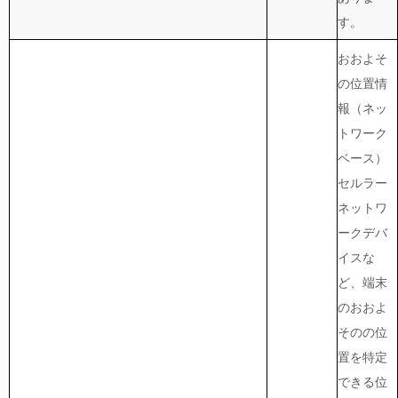
す。
おおよそ
の位置情
報（ネッ
トワーク
ベース）
セルラー
ネットワ
ークデバ
イスな
ど、端末
のおおよ
そのの位
置を特定
できる位