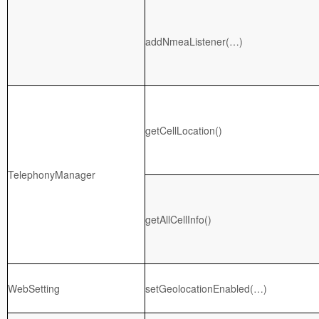
addNmeaListener(…)
getCellLocation()
TelephonyManager
getAllCellInfo()
WebSetting
setGeolocationEnabled(…)