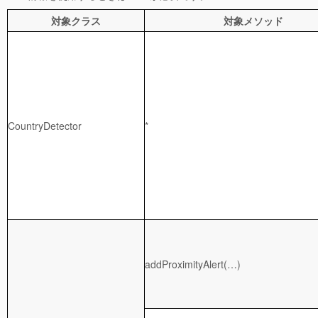
対象クラス
対象メソッド
CountryDetector
*
addProximityAlert(…)