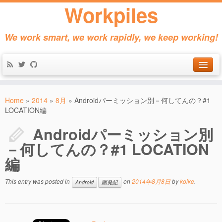
Workpiles
We work smart, we work rapidly, we keep working!
Home
Home
»
2014
»
8月
»
Androidパーミッション別－何してんの？#1
Products
LOCATION編
About
Androidパーミッション別
－何してんの？#1 LOCATION
Contact
編
This entry was posted in
on
2014年8月8日
by
koike
.
Android
開発記