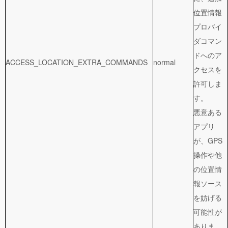
位置情報
プロバイ
ダコマン
ドへのア
ACCESS_LOCATION_EXTRA_COMMANDS
normal
クセスを
許可しま
す。
悪意ある
アプリ
が、GPS
操作や他
の位置情
報ソース
を妨げる
可能性が
ありま