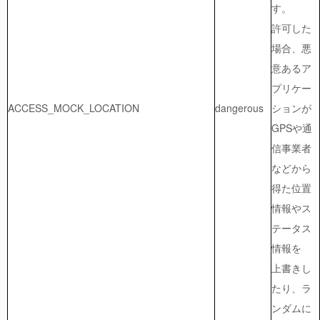
す。
許可した
場合、悪
意あるア
プリケー
ACCESS_MOCK_LOCATION
dangerous
ションが
GPSや通
信事業者
などから
得た位置
情報やス
テータス
情報を
上書きし
たり、ラ
ンダムに