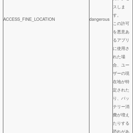
スしま
す。
ACCESS_FINE_LOCATION
dangerous
この許可
を悪意あ
るアプリ
に使用さ
れた場
合、ユー
ザーの現
在地が特
定された
り、バッ
テリー消
費が増え
たりする
恐れがあ