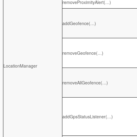
removeProximityAlert(…)
addGeofence(…)
removeGeofence(…)
LocationManager
removeAllGeofence(…)
addGpsStatusListener(…)