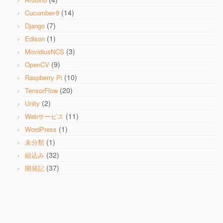
(14)
Cucumber-9
(7)
Django
(1)
Edison
(3)
MovidiusNCS
(9)
OpenCV
(10)
Raspberry Pi
(20)
TensorFlow
(2)
Unity
(11)
Webサービス
(1)
WordPress
(1)
未分類
(32)
組込み
(37)
開発記