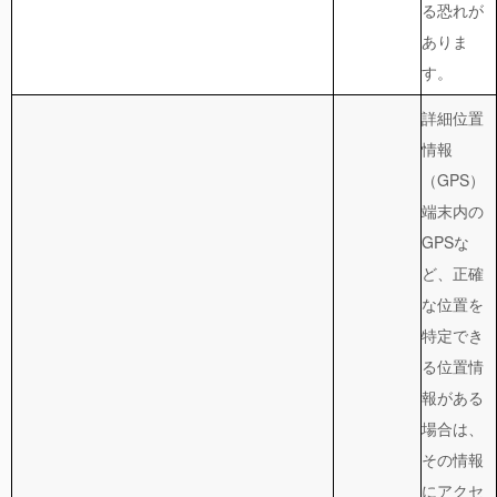
る恐れが
ありま
す。
詳細位置
情報
（GPS）
端末内の
GPSな
ど、正確
な位置を
特定でき
る位置情
報がある
場合は、
その情報
にアクセ