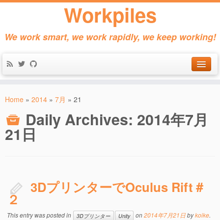
Workpiles
We work smart, we work rapidly, we keep working!
Home
Home
»
2014
»
7月
»
21
Products
Daily Archives:
2014年7月
About
21日
Contact
3DプリンターでOculus Rift＃
２
This entry was posted in
on
2014年7月21日
by
koike
.
3Dプリンター
Unity