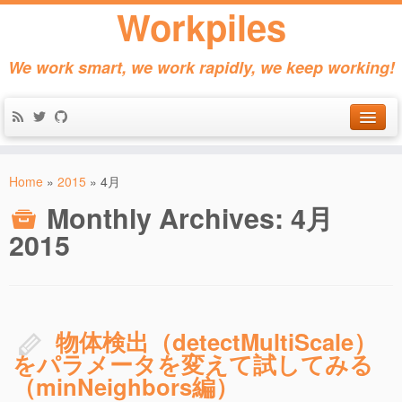
Workpiles
We work smart, we work rapidly, we keep working!
Home
Home
»
2015
»
4月
Products
Monthly Archives:
4月
About
2015
Contact
物体検出（detectMultiScale）
をパラメータを変えて試してみる
（minNeighbors編）