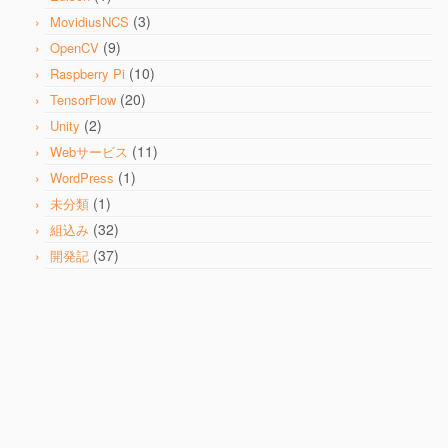
(3)
MovidiusNCS
(9)
OpenCV
(10)
Raspberry Pi
(20)
TensorFlow
(2)
Unity
(11)
Webサービス
(1)
WordPress
(1)
未分類
(32)
組込み
(37)
開発記