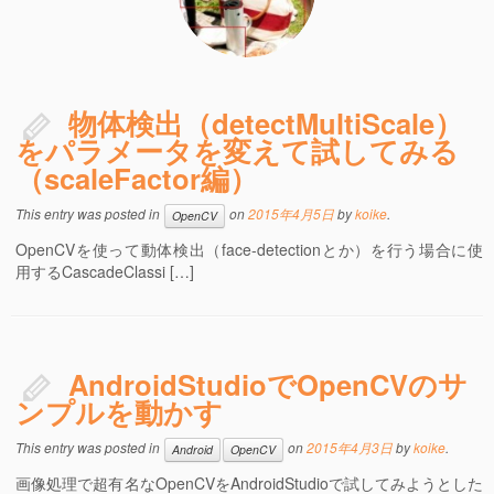
物体検出（detectMultiScale）
をパラメータを変えて試してみる
（scaleFactor編）
This entry was posted in
on
2015年4月5日
by
koike
.
OpenCV
OpenCVを使って動体検出（face-detectionとか）を行う場合に使
用するCascadeClassi […]
AndroidStudioでOpenCVのサ
ンプルを動かす
This entry was posted in
on
2015年4月3日
by
koike
.
Android
OpenCV
画像処理で超有名なOpenCVをAndroidStudioで試してみようとした